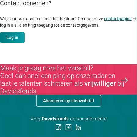
Contact opnemen?
Wil je contact opnemen met het bestuur? Ga naar onze
contactpagina
of
log in als lid en krijg toegang tot de contactgegevens.
Log in
Maak je graag mee het verschil?
Geef dan snel een ping op onze radar en
laat je talenten schitteren als
vrijwilliger
bij
Davidsfonds.
Abonneren op nieuwsbrief
Volg
Davidsfonds
op sociale media
Volg
Volg
Volg
ons
ons
ons